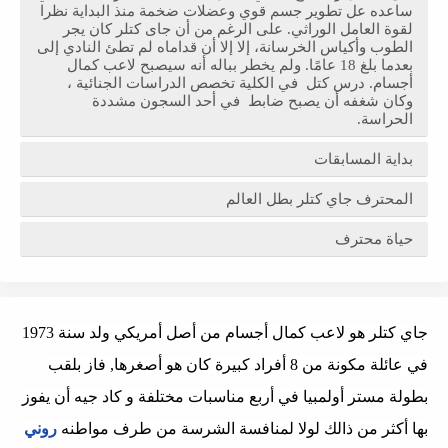
ساعده عل تطوير جسم قوي وعضلات ضخمة منذ البداية نظرا
لقوة العامل الوراثي. على الرغم من أن جاى كتلر كان يجر
الطوب وأكياس الخرسانة، إلا إلا أن قداماه لم تطئ النادي إلى
بعدما بلغ 18 عامًا. ولم يخطر بباله أنه سيصبح لاعب كمال
أجسام. درس كتل في الكلية تخصص الدراسات الجنائية ،
وكان شغفه أن يصبح ضابط في أحد السجون مشددة
الحراسة.
بداية المسابقات
المحترف جاي كتلر بطل العالم
حياة محترف
جاي كتلر هو لاعب كمال أجسام من أصل أمريكي ولد سنة 1973
في عائلة مكونة من 8 أفراد كبيرة كان هو أصغرها, فاز بلقب
بطولة مستر أولمبيا في أربع مناسبات مختلفة و كاد جيه أن يفوز
بها أكثر من ذالك لولا لمنافسة الشرسة من طرف مواطنه
روني