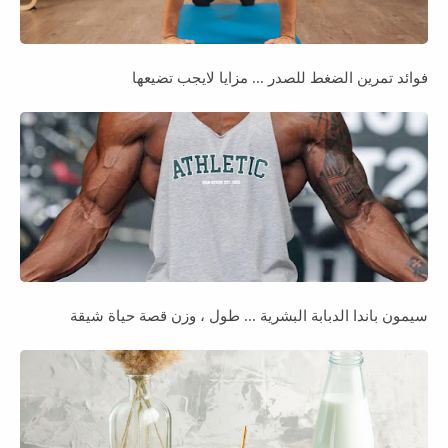
فوائد تمرين الضغط للصدر ... مزايا لايجب تضيعها
سيمون باندا الدبابة البشرية ... طول ، وزن قصة حياة شيقة