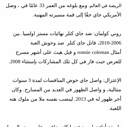
ومع بلوغه من العمر 33 عامًا في ، وصل
الريضة في العالم.
الأمريكي جاي حقًا إلى قمة مسيرته المهنية.
روني كولمان
:
ضد جاي كتلر نهائيات مستر اولمبيا.
بين
2006-2010، قاتل جاى كتلر ضد وحوش العبة
أمثال ronnie coleman و فيل هيث على أشهر مسرح
للعرض حيث فاز في كل تلك المشاركات بإستثناء 2008.
الإعتزال
:
واصل جاي خوض المنافسات لمدة 3 سنوات
متتالية، و واصل الظهور في العديد من المسارح. وكان
أخر ظهور له في 2013. لينصب نفسه ملا من ملوك هته
اللعبة.
طريقة أداء تمارين:
عندما كان يتنافس على مستر الومبيا